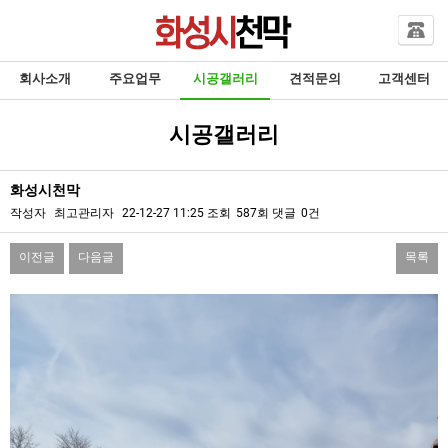
회사소개
주요업무
시공갤러리
견적문의
고객센터
시공갤러리
화성시천막
작성자
최고관리자
22-12-27 11:25
조회
587회
댓글
0건
이전글
다음글
목록
본문