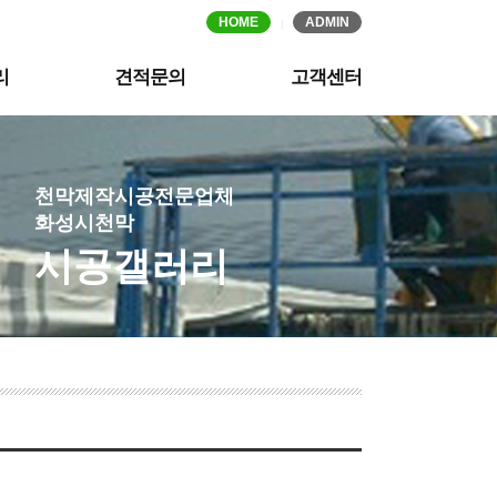
HOME
ADMIN
리
견적문의
고객센터
천막제작시공전문업체
화성시천막
시공갤러리